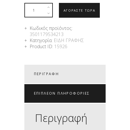
ΑΓΟΡΑΣΤΕ ΤΩΡΑ
Κωδικός προϊόντος:
3501179534213
Κατηγορία:
ΕΙΔΗ ΓΡΑΦΗΣ
Product ID:
15926
ΠΕΡΙΓΡΑΦΉ
ΕΠΙΠΛΈΟΝ ΠΛΗΡΟΦΟΡΊΕΣ
Περιγραφή