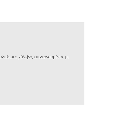
ανοξείδωτο χάλυβα, επεξεργασμένος με