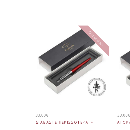
Out of stock
33
,
00
€
33
,
00
ΔΙΑΒΆΣΤΕ ΠΕΡΙΣΣΌΤΕΡΑ
ΑΓΟΡ