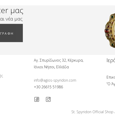
ter μας
αι νέα μας
ΓΓΡΑΦΗ
Ιερ
Αγ. Σπυρίδωνος 32, Κέρκυρα,
Ιόνιοι Νήσοι, Ελλάδα
ής
Επικ
info@agios-spyridon.com
“Ο Ά
+30 26615 51986
St. Spyridon Official Shop 