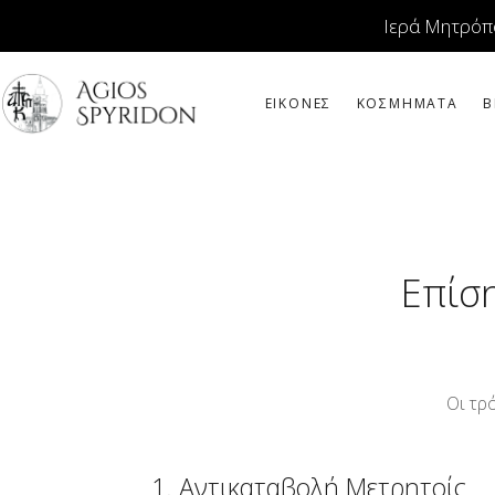
Ιερά Μητρόπ
ΕΙΚΟΝΕΣ
ΚΟΣΜΗΜΑΤΑ
Β
Επίση
Οι τρ
1. Αντικαταβολή Μετρητοίς