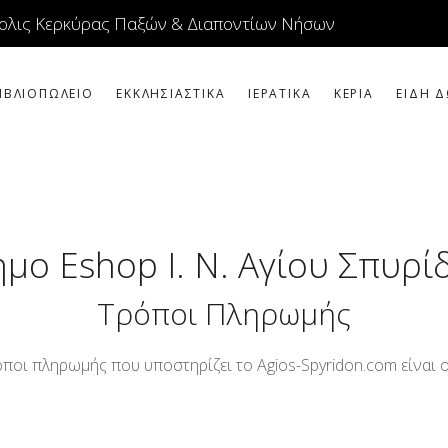
ΕΙΚΟΝΕΣ
ολις Κερκύρας Παξών & Διαποντίων Νήσων
ΚΟΣΜΗΜΑΤΑ
ΙΒΛΙΟΠΩΛΕΙΟ
ΕΚΚΛΗΣΙΑΣΤΙΚΑ
ΙΕΡΑΤΙΚΑ
ΚΕΡΙΑ
ΕΙΔΗ Δ
ΒΙΒΛΙΟΠΩΛΕΙΟ
ΕΚΚΛΗΣΙΑΣΤΙΚΑ
ΙΕΡΑΤΙΚΑ
ΚΕΡΙΑ
μο Eshop Ι. Ν. Αγίου Σπυρ
ΕΙΔΗ ΔΩΡΩΝ –
Τρόποι Πληρωμής
ΣΠΙΤΙΟΥ
ΤΑΜΑΤΑ
όποι πληρωμής που υποστηρίζει το Agios-Spyridon.com είναι οι
ΑΡΘΡΟΓΡΑΦΙΑ