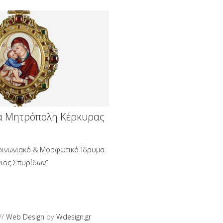
ά Μητρόπολη Κέρκυρας
οινωνιακό & Μορφωτικό Ίδρυμα
γιος Σπυρίδων”
//
Web Design
by
Wdesign.gr