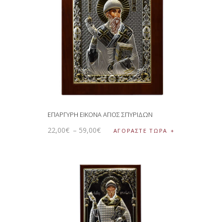
ΕΠΑΡΓΥΡΗ ΕΙΚΟΝΑ ΑΓΙΟΣ ΣΠΥΡΙΔΩΝ
22
,
00
€
–
59
,
00
€
ΑΓΟΡΑΣΤΕ ΤΩΡΑ