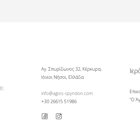
Αγ. Σπυρίδωνος 32, Κέρκυρα,
Ιερ
Ιόνιοι Νήσοι, Ελλάδα
ής
Επικ
info@agios-spyridon.com
“Ο Ά
+30 26615 51986