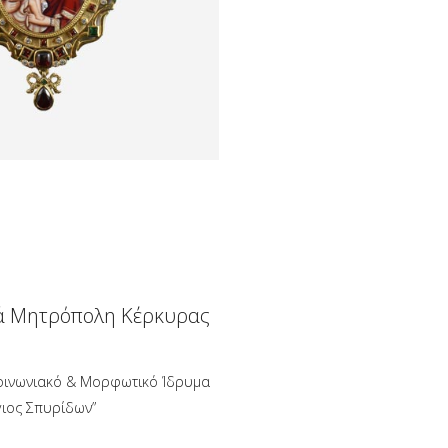
ά Μητρόπολη Κέρκυρας
οινωνιακό & Μορφωτικό Ίδρυμα
γιος Σπυρίδων”