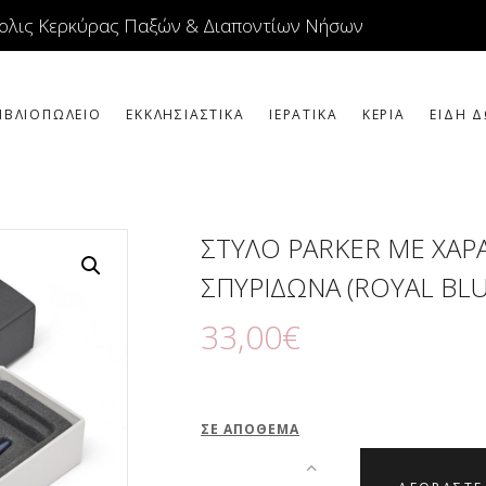
ΕΙΚΟΝΕΣ
ολις Κερκύρας Παξών & Διαποντίων Νήσων
ΚΟΣΜΗΜΑΤΑ
ΒΙΒΛΙΟΠΩΛΕΙΟ
ΙΒΛΙΟΠΩΛΕΙΟ
ΕΚΚΛΗΣΙΑΣΤΙΚΑ
ΙΕΡΑΤΙΚΑ
ΚΕΡΙΑ
ΕΙΔΗ Δ
ΕΚΚΛΗΣΙΑΣΤΙΚΑ
ΙΕΡΑΤΙΚΑ
ΣΤΥΛΟ PARKER ΜΕ ΧΑΡ
ΚΕΡΙΑ
ΣΠΥΡΙΔΩΝΑ (ROYAL BLU
ΕΙΔΗ ΔΩΡΩΝ –
33
,
00
€
ΣΠΙΤΙΟΥ
ΤΑΜΑΤΑ
ΣΕ ΑΠΌΘΕΜΑ
ΑΡΘΡΟΓΡΑΦΙΑ