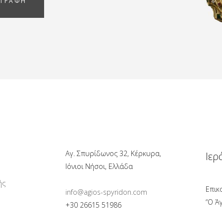
ΓΓΡΑΦΗ
Αγ. Σπυρίδωνος 32, Κέρκυρα,
Ιερ
Ιόνιοι Νήσοι, Ελλάδα
ής
Επικ
info@agios-spyridon.com
“Ο Ά
+30 26615 51986