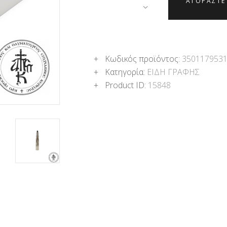
ΑΓΟΡΑΣΤΕ
Κωδικός προϊόντος:
350117953
Κατηγορία:
ΕΙΔΗ ΓΡΑΦΗΣ
Product ID:
15848