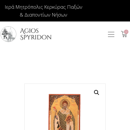
Ιερά Μητρόπολις Κερκύρας Παξών
& Διαποντίων Νήσων
0
ΕΙΚΟΝΕΣ
ΚΟΣΜΗΜΑΤΑ
ΒΙΒΛΙΟΠΩΛΕΙΟ
ΕΚΚΛΗΣΙΑΣΤΙΚΑ
ΙΕΡΑΤΙΚΑ
ΚΕΡΙΑ
ΕΙΔΗ ΔΩΡΩΝ –
ΣΠΙΤΙΟΥ
ΤΑΜΑΤΑ
ΑΡΘΡΟΓΡΑΦΙΑ