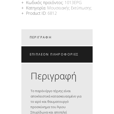
Κωδικός προϊόντος:
1013EPG
Κατηγορία:
Μουσειακής Εκτύπωσης
Product ID:
6812
ΠΕΡΙΓΡΑΦΉ
ΕΠΙΠΛΈΟΝ ΠΛΗΡΟΦΟΡΊΕΣ
Περιγραφή
Το παρόν έργο τέχνης είναι
αποκλειστικά κατασκευασμένο για
το ιερό και θαυματουργό
προσκύνημα του Άγιου
Σπυρίδωνα και αποτελεί