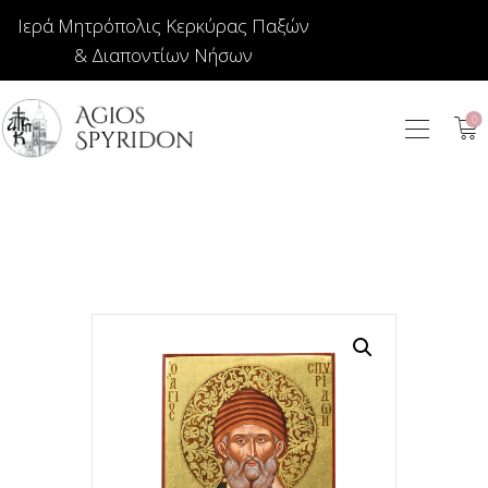
Ιερά Μητρόπολις Κερκύρας Παξών
& Διαποντίων Νήσων
0
ΕΙΚΟΝΕΣ
ΚΟΣΜΗΜΑΤΑ
ΒΙΒΛΙΟΠΩΛΕΙΟ
ΕΚΚΛΗΣΙΑΣΤΙΚΑ
ΙΕΡΑΤΙΚΑ
ΚΕΡΙΑ
ΕΙΔΗ ΔΩΡΩΝ –
ΣΠΙΤΙΟΥ
ΤΑΜΑΤΑ
ΑΡΘΡΟΓΡΑΦΙΑ