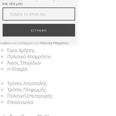
και νέα μας
ΕΓΓΡΑΦΗ
διαβάσει και αποδέχομαι την
Πολιτική Απορρήτου
Όροι Χρήσης
Πολιτική Απορρήτου
Άγιος Σπυρίδων
Η Εταιρία
Τρόποι Αποστολής
Τρόποι Πληρωμής
Πολιτική Επιστροφής
Επικοινωνία