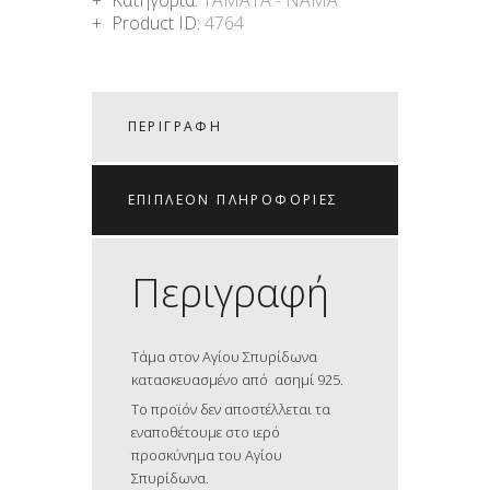
Product ID:
4764
ΠΕΡΙΓΡΑΦΉ
ΕΠΙΠΛΈΟΝ ΠΛΗΡΟΦΟΡΊΕΣ
Περιγραφή
Τάμα στον Αγίου Σπυρίδωνα
κατασκευασμένο από ασημί 925.
Το προϊόν δεν αποστέλλεται τα
εναποθέτουμε στο ιερό
προσκύνημα του Αγίου
Σπυρίδωνα.