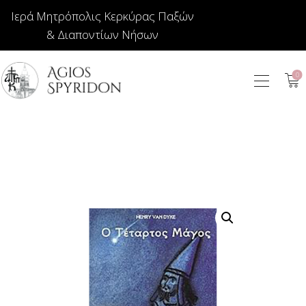
Ιερά Μητρόπολις Κερκύρας Παξών
& Διαποντίων Νήσων
0
ΕΙΚΟΝΕΣ
ΚΟΣΜΗΜΑΤΑ
ΒΙΒΛΙΟΠΩΛΕΙΟ
ΕΚΚΛΗΣΙΑΣΤΙΚΑ
ΙΕΡΑΤΙΚΑ
ΚΕΡΙΑ
ΕΙΔΗ ΔΩΡΩΝ –
ΣΠΙΤΙΟΥ
ΤΑΜΑΤΑ
ΑΡΘΡΟΓΡΑΦΙΑ