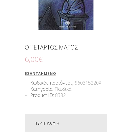
Ο ΤΕΤΑΡΤΟΣ ΜΑΓΟΣ
6
,
00
€
ΕΞΑΝΤΛΗΜΈΝΟ
Κωδικός προϊόντος:
960315220X
Κατηγορία:
Παιδικά
Product ID:
8382
ΠΕΡΙΓΡΑΦΉ