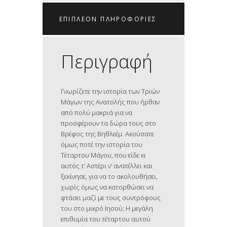
ΕΠΙΠΛΈΟΝ ΠΛΗΡΟΦΟΡΊΕΣ
Περιγραφή
Γνωρίζετε την ιστορία των Τριών
Μάγων της Ανατολής που ήρθαν
από πολύ μακριά για να
προσφέρουν τα δώρα τους στο
Βρέφος της Βηθλεέμ. Ακούσατε
όμως ποτέ την ιστορία του
Τέταρτου Μάγου, που είδε κι
αυτός τ’ Αστέρι ν’ ανατέλλει και
ξεκίνησε, για να το ακολουθήσει,
χωρίς όμως να κατορθώσει να
φτάσει μαζί με τους συντρόφους
του στο μικρό Ιησού; Η μεγάλη
επιθυμία του τέταρτου αυτού