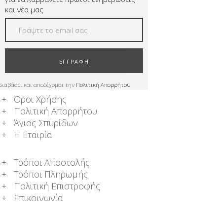
και νέα μας
ΕΓΓΡΑΦΗ
διαβάσει και αποδέχομαι την
Πολιτική Απορρήτου
Όροι Χρήσης
Πολιτική Απορρήτου
Άγιος Σπυρίδων
Η Εταιρία
Τρόποι Αποστολής
Τρόποι Πληρωμής
Πολιτική Επιστροφής
Επικοινωνία