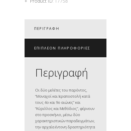
Product ID:
17758
ΠΕΡΙΓΡΑΦΉ
ΕΠΙΠΛΈΟΝ ΠΛΗΡΟΦΟΡΊΕΣ
Περιγραφή
Οι δύο μελέτες του παρόντος,
“Μοναχοί και Ιεραποστολή κατά
τους 4ο και 9ο αιώνες” και
“Κύριλλος και Μεθόδιος”, φέρνουν
στο προσκήνιο, μέσω δύο
χαρακτηριστικών παραδειγμάτων,
την αρχαία έντονη δραστηριότητα