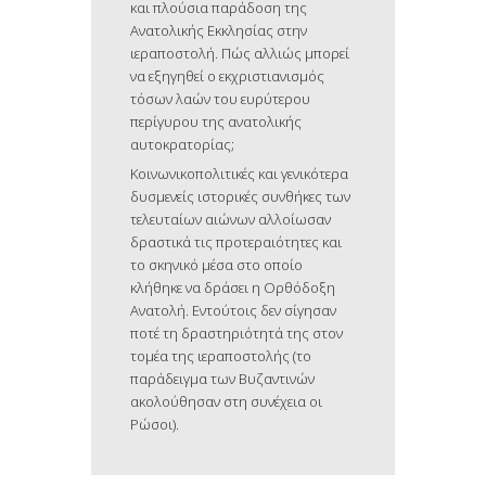
και πλούσια παράδοση της
Ανατολικής Εκκλησίας στην
ιεραποστολή. Πώς αλλιώς μπορεί
να εξηγηθεί ο εκχριστιανισμός
τόσων λαών του ευρύτερου
περίγυρου της ανατολικής
αυτοκρατορίας;
Κοινωνικοπολιτικές και γενικότερα
δυσμενείς ιστορικές συνθήκες των
τελευταίων αιώνων αλλοίωσαν
δραστικά τις προτεραιότητες και
το σκηνικό μέσα στο οποίο
κλήθηκε να δράσει η Ορθόδοξη
Ανατολή. Εντούτοις δεν σίγησαν
ποτέ τη δραστηριότητά της στον
τομέα της ιεραποστολής (το
παράδειγμα των Βυζαντινών
ακολούθησαν στη συνέχεια οι
Ρώσοι).