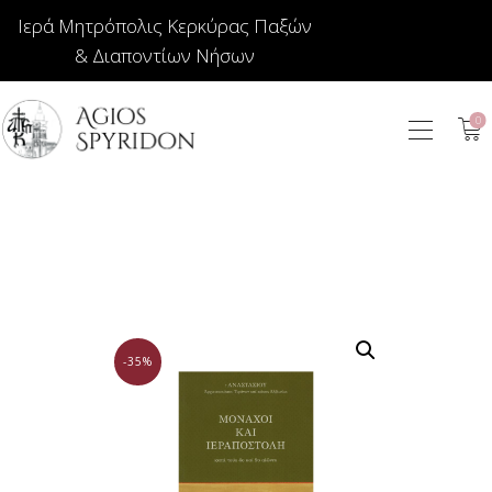
Ιερά Μητρόπολις Κερκύρας Παξών
& Διαποντίων Νήσων
0
ΕΙΚΟΝΕΣ
ΚΟΣΜΗΜΑΤΑ
ΒΙΒΛΙΟΠΩΛΕΙΟ
ΕΚΚΛΗΣΙΑΣΤΙΚΑ
ΙΕΡΑΤΙΚΑ
ΚΕΡΙΑ
-35%
ΕΙΔΗ ΔΩΡΩΝ –
ΣΠΙΤΙΟΥ
ΤΑΜΑΤΑ
ΑΡΘΡΟΓΡΑΦΙΑ