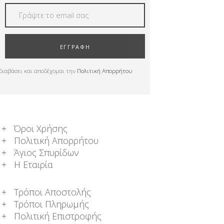
ΕΓΓΡΑΦΗ
διαβάσει και αποδέχομαι την
Πολιτική Απορρήτου
Όροι Χρήσης
Πολιτική Απορρήτου
Άγιος Σπυρίδων
Η Εταιρία
Τρόποι Αποστολής
Τρόποι Πληρωμής
Πολιτική Επιστροφής