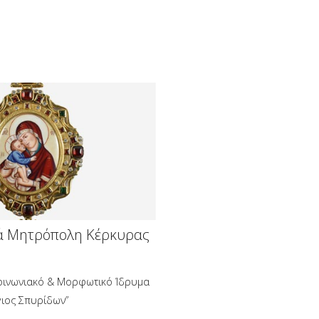
ά Μητρόπολη Κέρκυρας
οινωνιακό & Μορφωτικό Ίδρυμα
γιος Σπυρίδων”