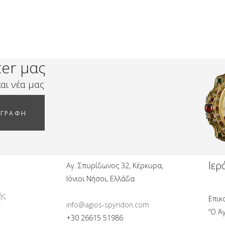
ter μας
αι νέα μας
ΓΓΡΑΦΗ
Ιερ
Αγ. Σπυρίδωνος 32, Κέρκυρα,
Ιόνιοι Νήσοι, Ελλάδα
ής
Επικ
info@agios-spyridon.com
“Ο Ά
+30 26615 51986