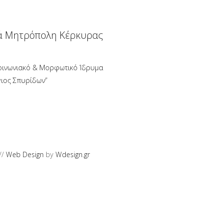
ά Μητρόπολη Κέρκυρας
οινωνιακό & Μορφωτικό Ίδρυμα
γιος Σπυρίδων”
//
Web Design
by
Wdesign.gr