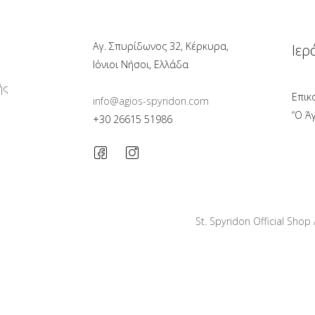
Αγ. Σπυρίδωνος 32, Κέρκυρα,
Ιερ
Ιόνιοι Νήσοι, Ελλάδα
ής
Επικ
info@agios-spyridon.com
“Ο Ά
+30 26615 51986
St. Spyridon Official Shop 