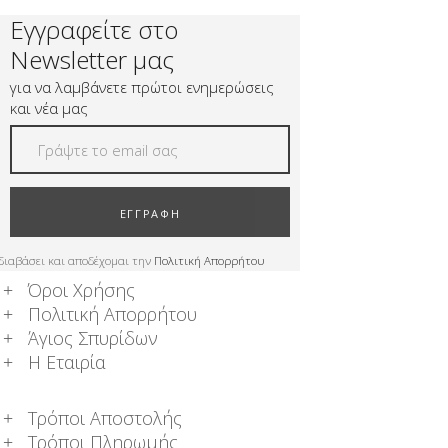
Εγγραφείτε στο
Newsletter μας
για να λαμβάνετε πρώτοι ενημερώσεις
και νέα μας
ΕΓΓΡΑΦΗ
διαβάσει και αποδέχομαι την
Πολιτική Απορρήτου
Όροι Χρήσης
Πολιτική Απορρήτου
Άγιος Σπυρίδων
Η Εταιρία
Τρόποι Αποστολής
Τρόποι Πληρωμής