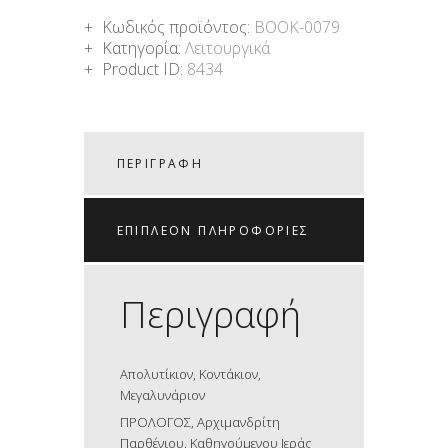
Κωδικός προϊόντος:
BOOK-0079
Κατηγορία:
Λειτουργικά
Product ID:
8434
ΠΕΡΙΓΡΑΦΉ
ΕΠΙΠΛΈΟΝ ΠΛΗΡΟΦΟΡΊΕΣ
Περιγραφή
Απολυτίκιον, Κοντάκιον,
Μεγαλυνάριον
ΠΡΟΛΟΓΟΣ, Αρχιμανδρίτη
Παρθένιου, Καθηγούμενου Ιεράς