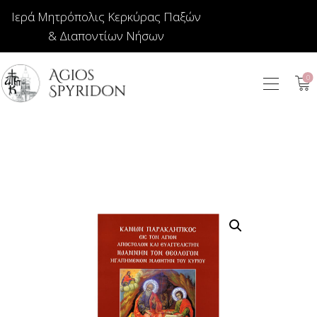
Ιερά Μητρόπολις Κερκύρας Παξών
& Διαποντίων Νήσων
0
ΕΙΚΟΝΕΣ
ΚΟΣΜΗΜΑΤΑ
ΒΙΒΛΙΟΠΩΛΕΙΟ
ΕΚΚΛΗΣΙΑΣΤΙΚΑ
ΙΕΡΑΤΙΚΑ
ΚΕΡΙΑ
ΕΙΔΗ ΔΩΡΩΝ –
ΣΠΙΤΙΟΥ
ΤΑΜΑΤΑ
ΑΡΘΡΟΓΡΑΦΙΑ