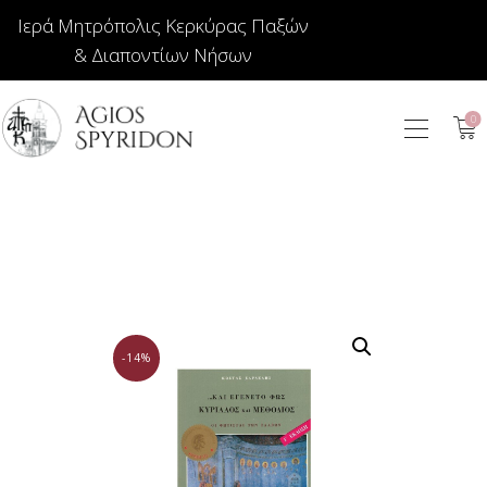
Ιερά Μητρόπολις Κερκύρας Παξών
& Διαποντίων Νήσων
0
ΕΙΚΟΝΕΣ
ΚΟΣΜΗΜΑΤΑ
ΒΙΒΛΙΟΠΩΛΕΙΟ
ΕΚΚΛΗΣΙΑΣΤΙΚΑ
ΙΕΡΑΤΙΚΑ
ΚΕΡΙΑ
-14%
ΕΙΔΗ ΔΩΡΩΝ –
ΣΠΙΤΙΟΥ
ΤΑΜΑΤΑ
ΑΡΘΡΟΓΡΑΦΙΑ