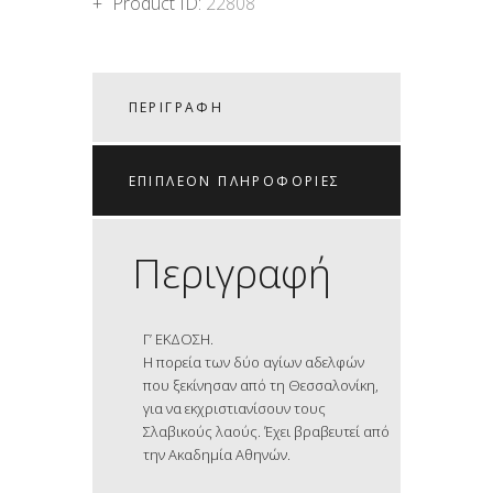
Product ID:
22808
ΠΕΡΙΓΡΑΦΉ
ΕΠΙΠΛΈΟΝ ΠΛΗΡΟΦΟΡΊΕΣ
Περιγραφή
Γ’ ΕΚΔΟΣΗ.
Η πορεία των δύο αγίων αδελφών
που ξεκίνησαν από τη Θεσσαλονίκη,
για να εκχριστιανίσουν τους
Σλαβικούς λαούς. Έχει βραβευτεί από
την Ακαδημία Αθηνών.