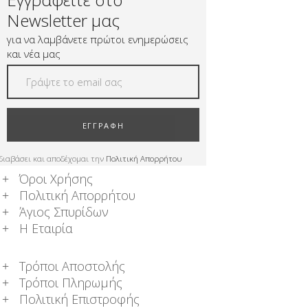
Newsletter μας
για να λαμβάνετε πρώτοι ενημερώσεις
και νέα μας
ΕΓΓΡΑΦΗ
διαβάσει και αποδέχομαι την
Πολιτική Απορρήτου
Όροι Χρήσης
Πολιτική Απορρήτου
Άγιος Σπυρίδων
Η Εταιρία
Τρόποι Αποστολής
Τρόποι Πληρωμής
Πολιτική Επιστροφής