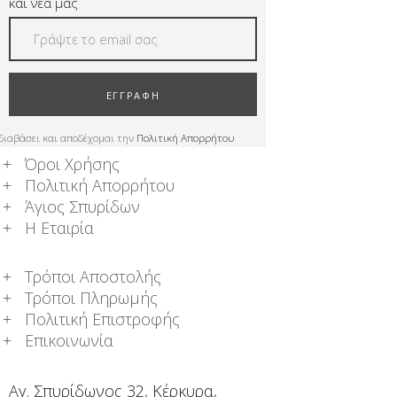
και νέα μας
ΕΓΓΡΑΦΗ
διαβάσει και αποδέχομαι την
Πολιτική Απορρήτου
Όροι Χρήσης
Πολιτική Απορρήτου
Άγιος Σπυρίδων
Η Εταιρία
Τρόποι Αποστολής
Τρόποι Πληρωμής
Πολιτική Επιστροφής
Επικοινωνία
Αγ. Σπυρίδωνος 32, Κέρκυρα,