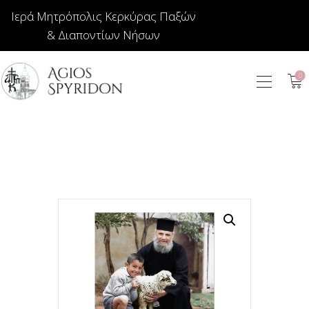
Ιερά Μητρόπολις Κερκύρας Παξών
& Διαποντίων Νήσων
0
ΕΙΚΟΝΕΣ
ΚΟΣΜΗΜΑΤΑ
ΒΙΒΛΙΟΠΩΛΕΙΟ
ΕΚΚΛΗΣΙΑΣΤΙΚΑ
ΙΕΡΑΤΙΚΑ
ΚΕΡΙΑ
ΕΙΔΗ ΔΩΡΩΝ –
ΣΠΙΤΙΟΥ
ΤΑΜΑΤΑ
ΑΡΘΡΟΓΡΑΦΙΑ