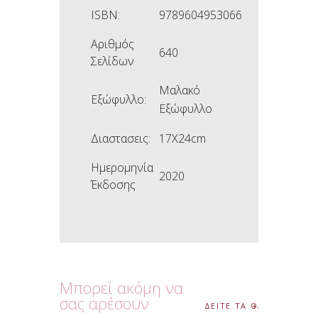
ISBN:
9789604953066
Αριθμός
640
Σελίδων
Μαλακό
Εξώφυλλο:
Εξώφυλλο
Διαστασεις:
17X24cm
Ημερομηνία
2020
Έκδοσης
Μπορεί ακόμη να
σας αρέσουν
ΔΕΙΤΕ ΤΑ ΟΛΑ