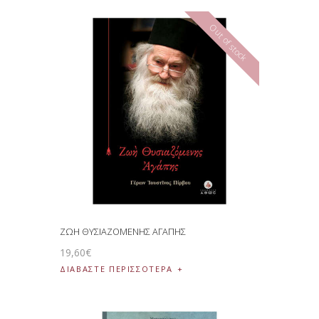
Out of stock
ΖΩΗ ΘΥΣΙΑΖΟΜΕΝΗΣ ΑΓΑΠΗΣ
19
,
60
€
ΔΙΑΒΆΣΤΕ ΠΕΡΙΣΣΌΤΕΡΑ