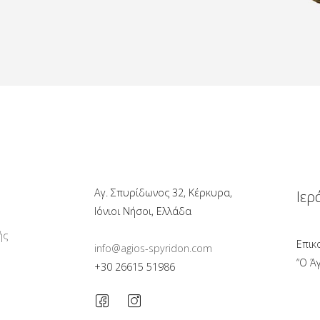
Αγ. Σπυρίδωνος 32, Κέρκυρα,
Ιερ
Ιόνιοι Νήσοι, Ελλάδα
ής
Επικ
info@agios-spyridon.com
“Ο Ά
+30 26615 51986