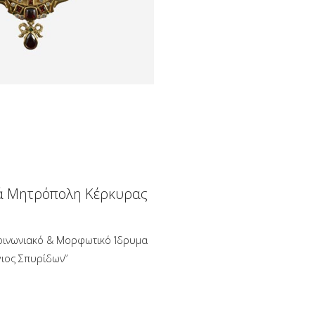
ά Μητρόπολη Κέρκυρας
οινωνιακό & Μορφωτικό Ίδρυμα
γιος Σπυρίδων”