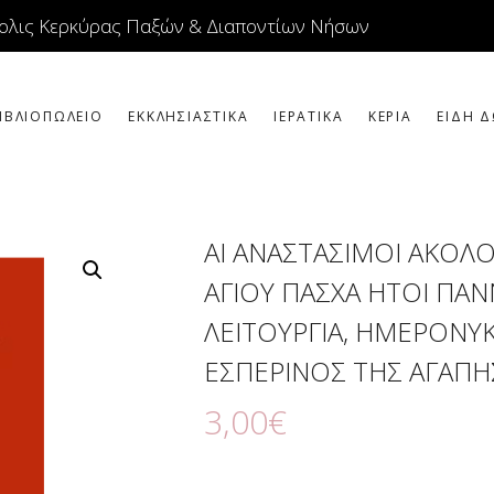
ΕΙΚΟΝΕΣ
ολις Κερκύρας Παξών & Διαποντίων Νήσων
ΚΟΣΜΗΜΑΤΑ
ΒΙΒΛΙΟΠΩΛΕΙΟ
ΙΒΛΙΟΠΩΛΕΙΟ
ΕΚΚΛΗΣΙΑΣΤΙΚΑ
ΙΕΡΑΤΙΚΑ
ΚΕΡΙΑ
ΕΙΔΗ Δ
ΕΚΚΛΗΣΙΑΣΤΙΚΑ
ΙΕΡΑΤΙΚΑ
ΑΙ ΑΝΑΣΤΑΣΙΜΟΙ ΑΚΟΛΟ
ΚΕΡΙΑ
ΑΓΙΟΥ ΠΑΣΧΑ ΗΤΟΙ ΠΑΝ
ΕΙΔΗ ΔΩΡΩΝ –
ΛΕΙΤΟΥΡΓΙΑ, ΗΜΕΡΟΝΥΚ
ΣΠΙΤΙΟΥ
ΕΣΠΕΡΙΝΟΣ ΤΗΣ ΑΓΑΠΗ
ΤΑΜΑΤΑ
3
,
00
€
ΑΡΘΡΟΓΡΑΦΙΑ