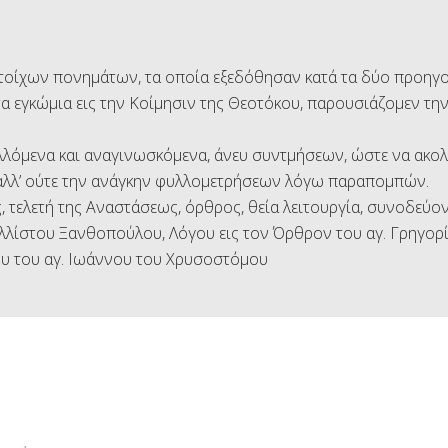
οίχων πονημάτων, τα οποία εξεδόθησαν κατά τα δύο προηγού
τα εγκώμια εις την Κοίμησιν της Θεοτόκου, παρουσιάζομεν τ
.
λόμενα και αναγινωσκόμενα, άνευ συντμήσεων, ώστε να ακολο
 αλλ’ ούτε την ανάγκην φυλλομετρήσεων λόγω παραπομπών.
, τελετή της Αναστάσεως, όρθρος, θεία λειτουργία, συνοδεύ
λίστου Ξανθοπούλου, Λόγου εις τον Όρθρον του αγ. Γρηγορί
υ του αγ. Ιωάννου του Χρυσοστόμου