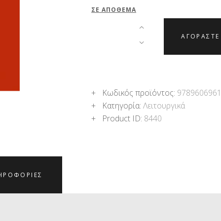
ΣΕ ΑΠΌΘΕΜΑ
ΑΓΟΡΑΣΤΕ
Κωδικός προϊόντος:
978960696
Κατηγορία:
Λειτουργικά
Product ID:
8440
ΗΡΟΦΟΡΊΕΣ