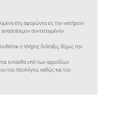
μενα έτη, αφορώντα εις την ικετήριον
ην αναστάσιμον συντεταγμένην
υθείται η πλήρης διάταξις, δίχως την
ονται ενταύθα υπό των αρμοδίων
ου του Θεολόγου, καθώς και του