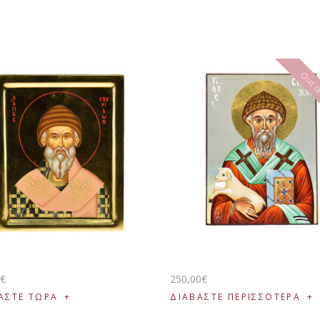
Out of
0
€
250
,
00
€
ΑΣΤΕ ΤΩΡΑ
ΔΙΑΒΆΣΤΕ ΠΕΡΙΣΣΌΤΕΡΑ