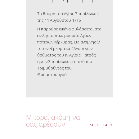
Το θαύμα του Αγίου Σπυρίδωνος
της 11 Αυγούστου 1716.
Η παρούσα εικόνα φυλάσσεται στο
εκκλησιαστικο μουσείο Αγίων
πάτερων Κέρκυρας. Εις ανάμνησίν
του εν Κέρκυρα κατ’ Αγαρηνών
θαύματος του εν Αγίοις Πατρός
ημών Σπυρίδωνος επισκόπου
Τριμυθούντος του
Θαυματουργού.
Μπορεί ακόμη να
σας αρέσουν
ΔΕΙΤΕ ΤΑ ΟΛΑ