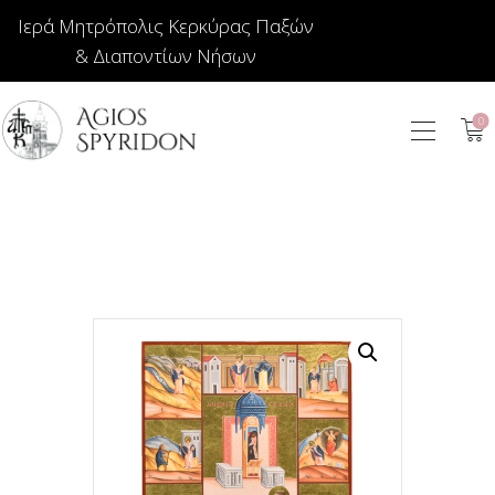
Ιερά Μητρόπολις Κερκύρας Παξών
& Διαποντίων Νήσων
0
ΕΙΚΟΝΕΣ
ΚΟΣΜΗΜΑΤΑ
ΒΙΒΛΙΟΠΩΛΕΙΟ
ΕΚΚΛΗΣΙΑΣΤΙΚΑ
ΙΕΡΑΤΙΚΑ
ΚΕΡΙΑ
ΕΙΔΗ ΔΩΡΩΝ –
ΣΠΙΤΙΟΥ
ΤΑΜΑΤΑ
ΑΡΘΡΟΓΡΑΦΙΑ