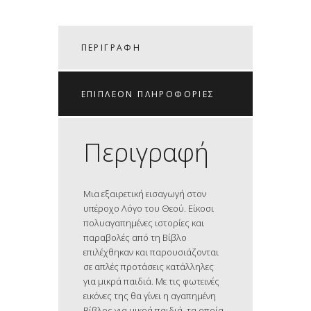
ΠΕΡΙΓΡΑΦΉ
ΕΠΙΠΛΈΟΝ ΠΛΗΡΟΦΟΡΊΕΣ
Περιγραφή
Μια εξαιρετική εισαγωγή στον
υπέροχο Λόγο του Θεού. Είκοσι
πολυαγαπημένες ιστορίες και
παραβολές από τη Βίβλο
επιλέχθηκαν και παρουσιάζονται
σε απλές προτάσεις κατάλληλες
για μικρά παιδιά. Με τις φωτεινές
εικόνες της θα γίνει η αγαπημένη
Βίβλος για μικρά παιδιά, τα οποία