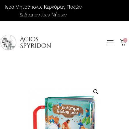
Ιερά Μητρόπολις Κερκύρας Παξών
& Διαποντίων Νήσων
0
ΕΙΚΟΝΕΣ
ΚΟΣΜΗΜΑΤΑ
ΒΙΒΛΙΟΠΩΛΕΙΟ
ΕΚΚΛΗΣΙΑΣΤΙΚΑ
ΙΕΡΑΤΙΚΑ
ΚΕΡΙΑ
ΕΙΔΗ ΔΩΡΩΝ –
ΣΠΙΤΙΟΥ
ΤΑΜΑΤΑ
ΑΡΘΡΟΓΡΑΦΙΑ