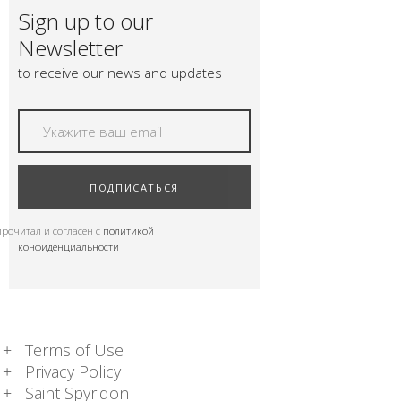
Sign up to our
Newsletter
to receive our news and updates
ПОДПИСАТЬСЯ
прочитал и согласен с
политикой
конфиденциальности
Terms of Use
Privacy Policy
Saint Spyridon