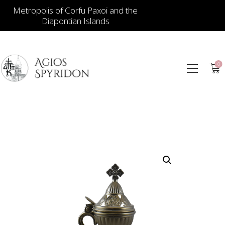
Metropolis of Corfu Paxoi and the
Diapontian Islands
0
ИКОНЫ
ЮВЕЛИРНЫЕ
ИЗДЕЛИЯ
КНИГИ
ДЛЯ ЦЕРКВИ
ИЕРАТИЧЕСКИЕ
ПРЕДМЕТЫ
СВЕЧИ
СУВЕНИРЫ ДЛЯ
ДОМА