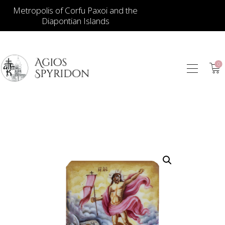
Metropolis of Corfu Paxoi and the
Diapontian Islands
0
ИКОНЫ
ЮВЕЛИРНЫЕ
ИЗДЕЛИЯ
КНИГИ
ДЛЯ ЦЕРКВИ
ИЕРАТИЧЕСКИЕ
ПРЕДМЕТЫ
СВЕЧИ
СУВЕНИРЫ ДЛЯ
ДОМА