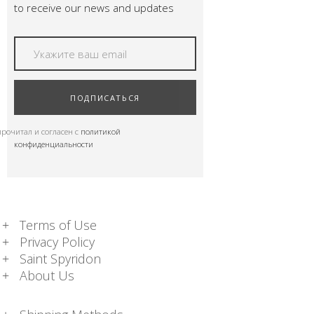
to receive our news and updates
ПОДПИСАТЬСЯ
прочитал и согласен с
политикой
конфиденциальности
Terms of Use
Privacy Policy
Saint Spyridon
About Us