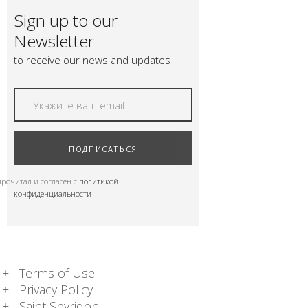
Sign up to our
Newsletter
to receive our news and updates
ПОДПИСАТЬСЯ
прочитал и согласен с
политикой
конфиденциальности
Terms of Use
Privacy Policy
Saint Spyridon