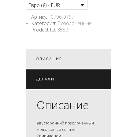
Евро (€) - EUR
Артикул:
0796-0797
Категория:
Позолоченные
Product ID:
3550
ОПИСАНИЕ
ДЕТАЛИ
Описание
Двусторонний позолоченный
медальон со святым
Спиридоном.