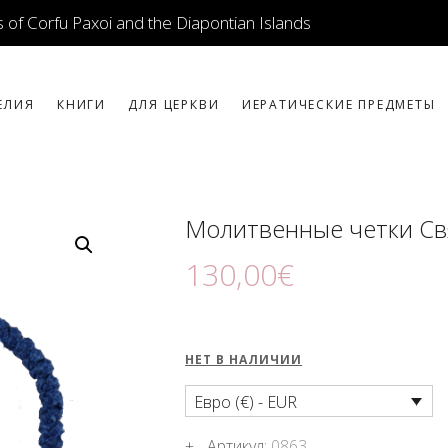
ИКОНЫ
 of Corfu Paxoi and the Diapontian Islands
ЮВЕЛИРНЫЕ
ИЗДЕЛИЯ
ЕЛИЯ
КНИГИ
ДЛЯ ЦЕРКВИ
ИЕРАТИЧЕСКИЕ ПРЕДМЕТЫ
КНИГИ
ДЛЯ ЦЕРКВИ
Молитвенные четки Св
ИЕРАТИЧЕСКИЕ
130
,
00
€
ПРЕДМЕТЫ
СВЕЧИ
НЕТ В НАЛИЧИИ
СУВЕНИРЫ ДЛЯ
Евро (€) - EUR
ДОМА
Артикул:
0863