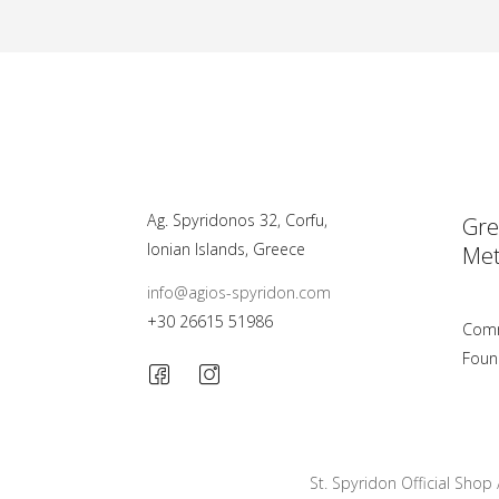
Ag. Spyridonos 32, Corfu,
Gre
Ionian Islands, Greece
Met
info@agios-spyridon.com
+30 26615 51986
Comm
Foun
St. Spyridon Official Shop 