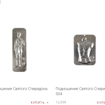
я
ошение Святого Спиридона
Подношение Святого Спир
004
€
12
,
00
€
КУПИТЬ
КУП