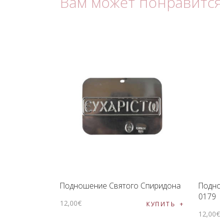
Вам может понравитс
Подношение Святого Спиридона
Подн
0179
12
,
00
€
КУПИТЬ
12
,
00