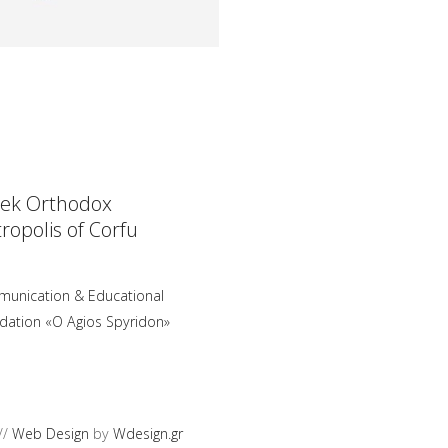
ek Orthodox
ropolis of Corfu
unication & Educational
dation «O Agios Spyridon»
//
Web Design
by
Wdesign.gr