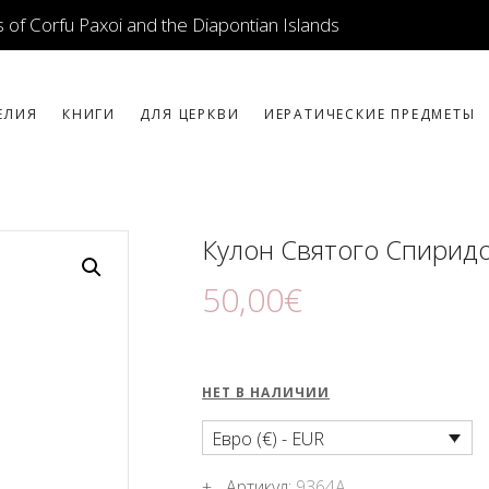
ИКОНЫ
 of Corfu Paxoi and the Diapontian Islands
ЮВЕЛИРНЫЕ
ИЗДЕЛИЯ
ЕЛИЯ
КНИГИ
ДЛЯ ЦЕРКВИ
ИЕРАТИЧЕСКИЕ ПРЕДМЕТЫ
КНИГИ
ДЛЯ ЦЕРКВИ
Кулон Святого Спирид
ИЕРАТИЧЕСКИЕ
50
,
00
€
ПРЕДМЕТЫ
СВЕЧИ
НЕТ В НАЛИЧИИ
СУВЕНИРЫ ДЛЯ
Евро (€) - EUR
ДОМА
Артикул:
9364A