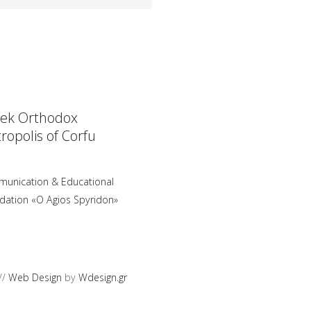
ek Orthodox
ropolis of Corfu
unication & Educational
dation «O Agios Spyridon»
//
Web Design
by
Wdesign.gr