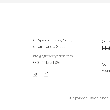
Ag. Spyridonos 32, Corfu,
Gre
Ionian Islands, Greece
Met
info@agios-spyridon.com
+30 26615 51986
Comm
Foun
St. Spyridon Official Shop 