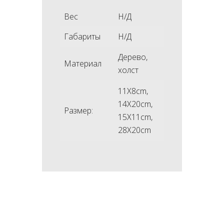
Вес
Н/Д
Габариты
Н/Д
Дерево,
Материал
холст
11X8cm,
14X20cm,
Размер:
15X11cm,
28X20cm