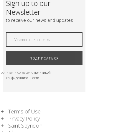
Sign up to our
Newsletter
to receive our news and updates
ПОДПИСАТЬСЯ
прочитал и согласен с
политикой
конфиденциальности
Terms of Use
Privacy Policy
Saint Spyridon