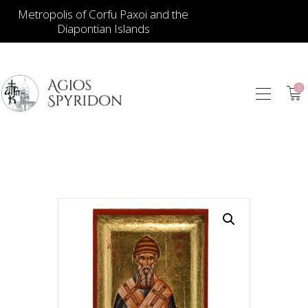
Metropolis of Corfu Paxoi and the
Diapontian Islands
0
ИКОНЫ
ЮВЕЛИРНЫЕ
ИЗДЕЛИЯ
КНИГИ
ДЛЯ ЦЕРКВИ
ИЕРАТИЧЕСКИЕ
ПРЕДМЕТЫ
СВЕЧИ
СУВЕНИРЫ ДЛЯ
ДОМА