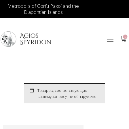
Metropolis of Corfu Paxoi and the
Diapontian Islands
0
ИКОНЫ
ЮВЕЛИРНЫЕ
ИЗДЕЛИЯ
КНИГИ
ДЛЯ ЦЕРКВИ
ИЕРАТИЧЕСКИЕ
Товаров, соответствующих
вашему запросу, не обнаружено.
ПРЕДМЕТЫ
СВЕЧИ
СУВЕНИРЫ ДЛЯ
ДОМА