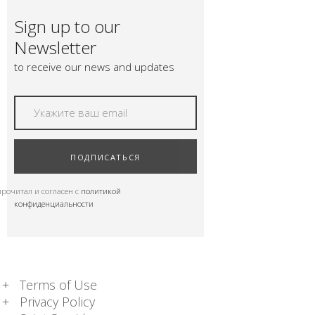
ПОДНОШЕНИЯ
Sign up to our
БЛОГ
Newsletter
to receive our news and updates
ПОДПИСАТЬСЯ
прочитал и согласен с
политикой
конфиденциальности
Terms of Use
Privacy Policy