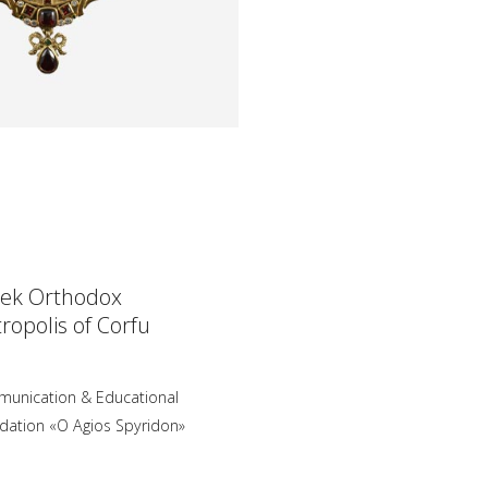
ek Orthodox
ropolis of Corfu
unication & Educational
dation «O Agios Spyridon»