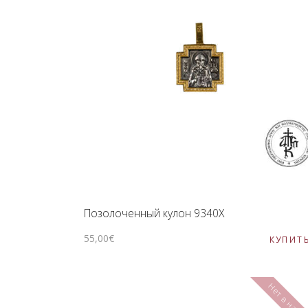
Позолоченный кулон 9340X
55
,
00
€
КУПИТ
Нет в нали