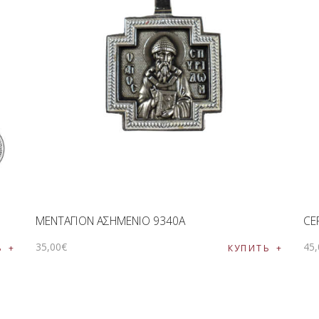
ΜΕΝΤΑΓΙΟΝ ΑΣΗΜΕΝΙΟ 9340Α
СЕ
35
,
00
€
45
,
Ь
КУПИТЬ
чии