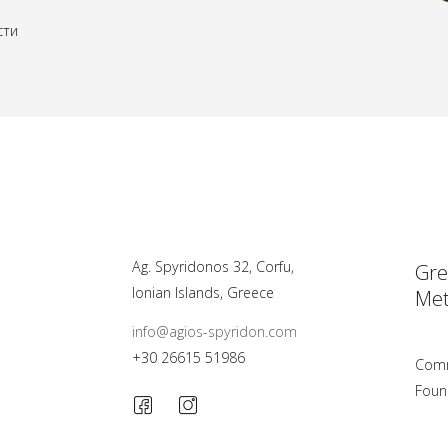
сти
Ag. Spyridonos 32, Corfu,
Gre
Ionian Islands, Greece
Met
info@agios-spyridon.com
+30 26615 51986
Comm
Foun