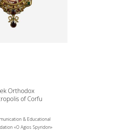
ek Orthodox
ropolis of Corfu
unication & Educational
dation «O Agios Spyridon»