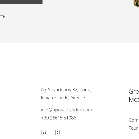
сти
Ag. Spyridonos 32, Corfu,
Gre
Ionian Islands, Greece
Met
info@agios-spyridon.com
+30 26615 51986
Comm
Foun