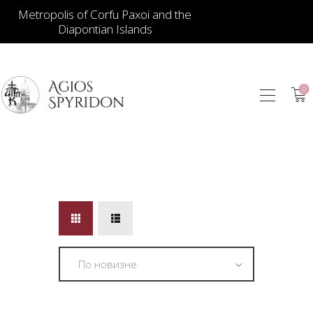
Metropolis of Corfu Paxoi and the
Diapontian Islands
0
ИКОНЫ
ЮВЕЛИРНЫЕ
ИЗДЕЛИЯ
КНИГИ
ДЛЯ ЦЕРКВИ
ИЕРАТИЧЕСКИЕ
ПРЕДМЕТЫ
СВЕЧИ
СУВЕНИРЫ ДЛЯ
ДОМА