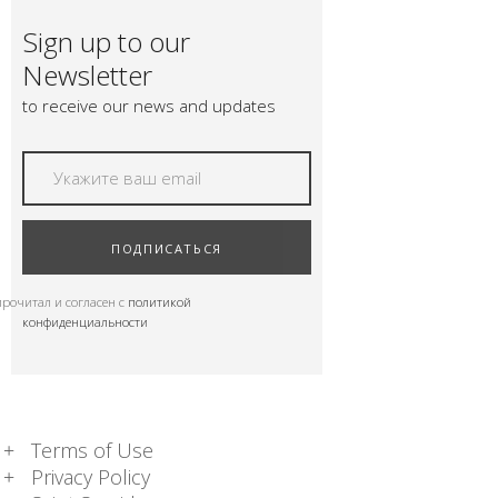
ПОДНОШЕНИЯ
Sign up to our
БЛОГ
Newsletter
to receive our news and updates
ПОДПИСАТЬСЯ
прочитал и согласен с
политикой
конфиденциальности
Terms of Use
Privacy Policy