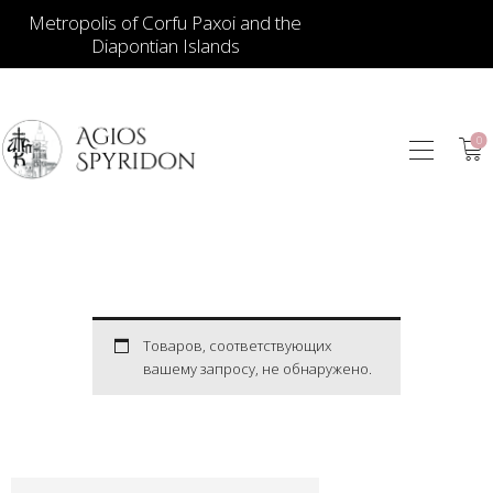
Metropolis of Corfu Paxoi and the
Diapontian Islands
0
ИКОНЫ
ЮВЕЛИРНЫЕ
ИЗДЕЛИЯ
КНИГИ
ДЛЯ ЦЕРКВИ
ИЕРАТИЧЕСКИЕ
Товаров, соответствующих
вашему запросу, не обнаружено.
ПРЕДМЕТЫ
СВЕЧИ
СУВЕНИРЫ ДЛЯ
ДОМА