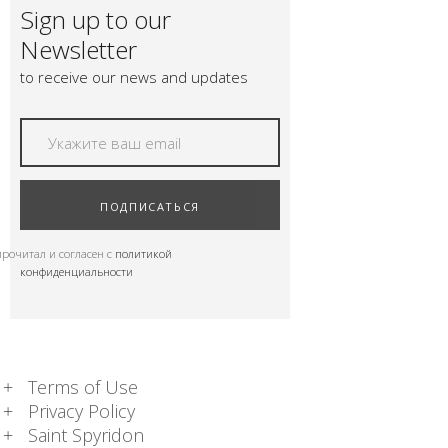
Sign up to our
Newsletter
to receive our news and updates
ПОДПИСАТЬСЯ
прочитал и согласен с
политикой
конфиденциальности
Terms of Use
Privacy Policy
Saint Spyridon