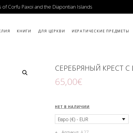
ИКОНЫ
 of Corfu Paxoi and the Diapontian Islands
ЮВЕЛИРНЫЕ
ИЗДЕЛИЯ
ЕЛИЯ
КНИГИ
ДЛЯ ЦЕРКВИ
ИЕРАТИЧЕСКИЕ ПРЕДМЕТЫ
КНИГИ
ДЛЯ ЦЕРКВИ
СЕРЕБРЯНЫЙ КРЕСТ С
ИЕРАТИЧЕСКИЕ
65
,
00
€
ПРЕДМЕТЫ
СВЕЧИ
НЕТ В НАЛИЧИИ
СУВЕНИРЫ ДЛЯ
Евро (€) - EUR
ДОМА
Артикул:
A27