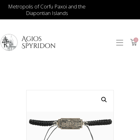
Metropolis of Corfu Paxoi and the
Diapontian Islands
0
ИКОНЫ
ЮВЕЛИРНЫЕ
ИЗДЕЛИЯ
КНИГИ
ДЛЯ ЦЕРКВИ
ИЕРАТИЧЕСКИЕ
ПРЕДМЕТЫ
СВЕЧИ
СУВЕНИРЫ ДЛЯ
ДОМА