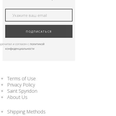
ПОДПИСАТЬСЯ
прочитал и согласен с
политикой
конфиденциальности
Terms of Use
Privacy Policy
Saint Spyridon
About Us
Shipping Methods