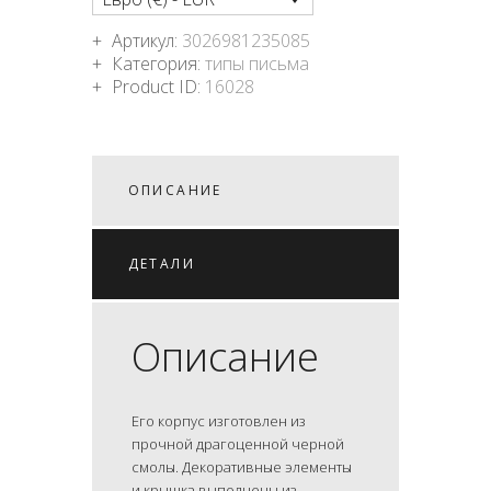
Артикул:
3026981235085
Категория:
типы письма
Product ID:
16028
ОПИСАНИЕ
ДЕТАЛИ
Описание
Его корпус изготовлен из
прочной драгоценной черной
смолы. Декоративные элементы
и крышка выполнены из