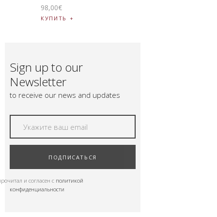
98
,
00
€
КУПИТЬ
Sign up to our
Newsletter
to receive our news and updates
ПОДПИСАТЬСЯ
прочитал и согласен с
политикой
конфиденциальности