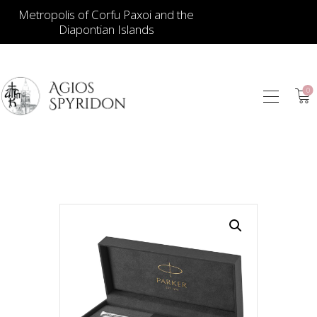
Metropolis of Corfu Paxoi and the
Diapontian Islands
0
ИКОНЫ
ЮВЕЛИРНЫЕ
ИЗДЕЛИЯ
КНИГИ
ДЛЯ ЦЕРКВИ
ИЕРАТИЧЕСКИЕ
ПРЕДМЕТЫ
СВЕЧИ
СУВЕНИРЫ ДЛЯ
ДОМА