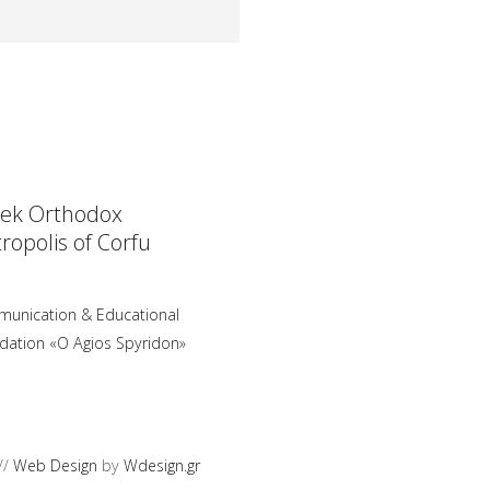
ek Orthodox
ropolis of Corfu
unication & Educational
dation «O Agios Spyridon»
//
Web Design
by
Wdesign.gr