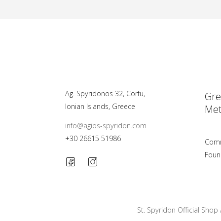
Ag. Spyridonos 32, Corfu,
Gre
Ionian Islands, Greece
Met
info@agios-spyridon.com
+30 26615 51986
Comm
Foun
St. Spyridon Official Shop 