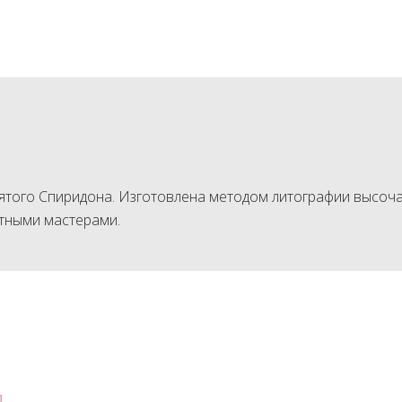
ятого Спиридона. Изготовлена методом литографии высоча
ытными мастерами.
я