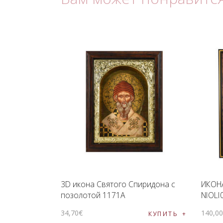
3D икона Святого Спиридона с
ИКОН
позолотой 1171A
NIOLI
34
,
70
€
140
,
0
КУПИТЬ