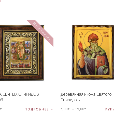
Нет в наличии
А СВЯТЫХ СПИРИДОВ
Деревянная икона Святого
03
Спиридона
0
€
5
,
00
€
–
15
,
00
€
ПОДРОБНЕЕ
КУП