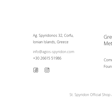
Ag. Spyridonos 32, Corfu,
Gre
Ionian Islands, Greece
Met
info@agios-spyridon.com
+30 26615 51986
Comm
Foun
St. Spyridon Official Shop 