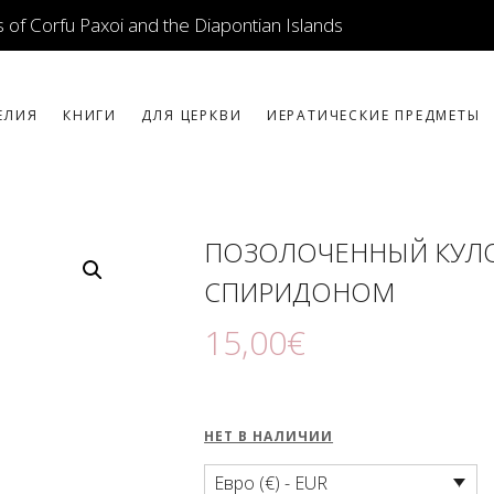
ИКОНЫ
 of Corfu Paxoi and the Diapontian Islands
ЮВЕЛИРНЫЕ
ИЗДЕЛИЯ
ЕЛИЯ
КНИГИ
ДЛЯ ЦЕРКВИ
ИЕРАТИЧЕСКИЕ ПРЕДМЕТЫ
КНИГИ
ДЛЯ ЦЕРКВИ
ПОЗОЛОЧЕННЫЙ КУЛ
ИЕРАТИЧЕСКИЕ
СПИРИДОНОМ
ПРЕДМЕТЫ
15
,
00
€
СВЕЧИ
СУВЕНИРЫ ДЛЯ
НЕТ В НАЛИЧИИ
ДОМА
Евро (€) - EUR