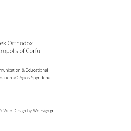
ek Orthodox
ropolis of Corfu
unication & Educational
dation «O Agios Spyridon»
//
Web Design
by
Wdesign.gr