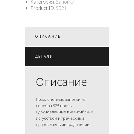
Категория:
Запонки
Product ID:
9521
ОПИСАНИЕ
ДЕТАЛИ
Описание
Позолоченные запонки из
серебра 925 пробы.
Вдохновленные византийским
искусством и греческими
православными традициями.