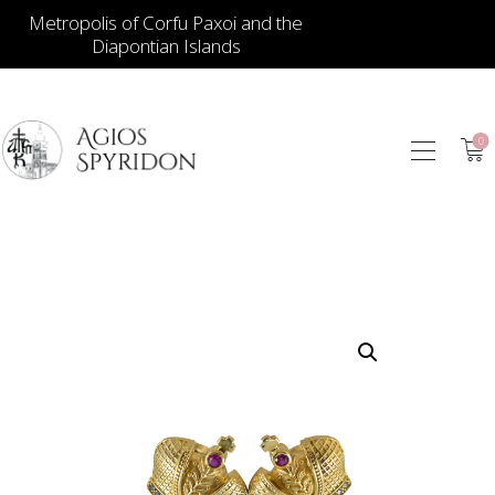
Metropolis of Corfu Paxoi and the
Diapontian Islands
0
ИКОНЫ
ЮВЕЛИРНЫЕ
ИЗДЕЛИЯ
КНИГИ
ДЛЯ ЦЕРКВИ
ИЕРАТИЧЕСКИЕ
ПРЕДМЕТЫ
СВЕЧИ
СУВЕНИРЫ ДЛЯ
ДОМА