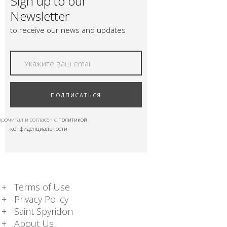
Sign up to our
Newsletter
to receive our news and updates
ПОДПИСАТЬСЯ
прочитал и согласен с
политикой
конфиденциальности
Terms of Use
Privacy Policy
Saint Spyridon
About Us