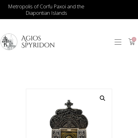
Metropolis of Corfu Paxoi and the
Diapontian Islands
0
ИКОНЫ
ЮВЕЛИРНЫЕ
ИЗДЕЛИЯ
КНИГИ
ДЛЯ ЦЕРКВИ
ИЕРАТИЧЕСКИЕ
ПРЕДМЕТЫ
СВЕЧИ
СУВЕНИРЫ ДЛЯ
ДОМА