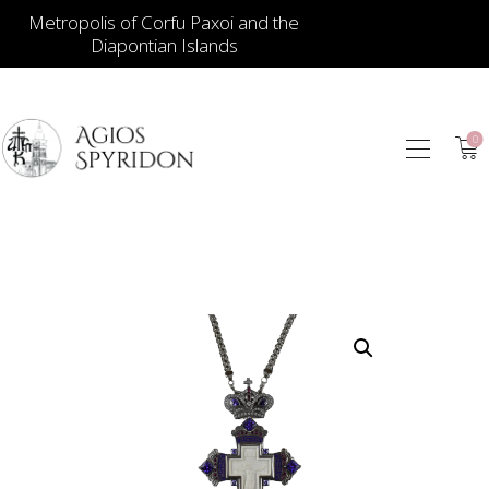
Metropolis of Corfu Paxoi and the
Diapontian Islands
0
ИКОНЫ
ЮВЕЛИРНЫЕ
ИЗДЕЛИЯ
КНИГИ
ДЛЯ ЦЕРКВИ
ИЕРАТИЧЕСКИЕ
ПРЕДМЕТЫ
СВЕЧИ
СУВЕНИРЫ ДЛЯ
ДОМА