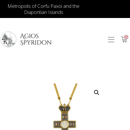
Metropolis of Corfu Paxoi and the
Diapontian Islands
0
ИКОНЫ
ЮВЕЛИРНЫЕ
ИЗДЕЛИЯ
КНИГИ
ДЛЯ ЦЕРКВИ
ИЕРАТИЧЕСКИЕ
ПРЕДМЕТЫ
СВЕЧИ
СУВЕНИРЫ ДЛЯ
ДОМА