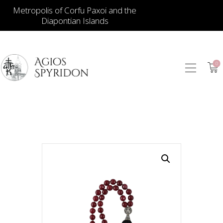
Metropolis of Corfu Paxoi and the
Diapontian Islands
0
ИКОНЫ
ЮВЕЛИРНЫЕ
ИЗДЕЛИЯ
КНИГИ
ДЛЯ ЦЕРКВИ
ИЕРАТИЧЕСКИЕ
ПРЕДМЕТЫ
СВЕЧИ
СУВЕНИРЫ ДЛЯ
ДОМА