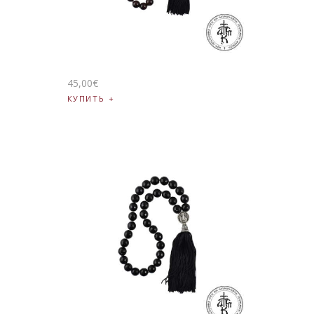
45
,
00
€
КУПИТЬ