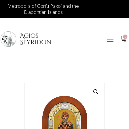
Metropolis of Corfu Paxoi and the
Diapontian Islands
0
ИКОНЫ
ЮВЕЛИРНЫЕ
ИЗДЕЛИЯ
КНИГИ
ДЛЯ ЦЕРКВИ
ИЕРАТИЧЕСКИЕ
ПРЕДМЕТЫ
СВЕЧИ
СУВЕНИРЫ ДЛЯ
ДОМА