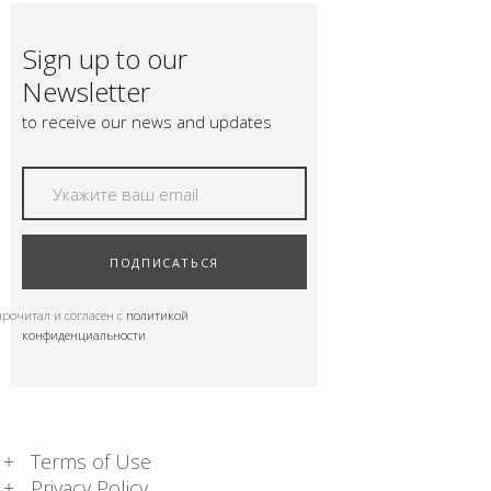
Sign up to our
Newsletter
to receive our news and updates
ПОДПИСАТЬСЯ
прочитал и согласен с
политикой
конфиденциальности
Terms of Use
Privacy Policy