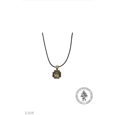
3
,
00
€