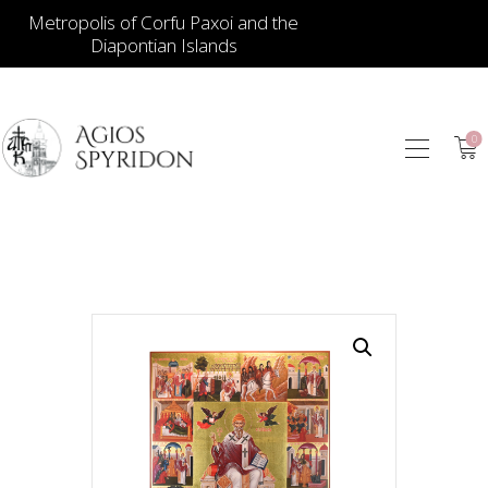
Metropolis of Corfu Paxoi and the
Diapontian Islands
0
ИКОНЫ
ЮВЕЛИРНЫЕ
ИЗДЕЛИЯ
КНИГИ
ДЛЯ ЦЕРКВИ
ИЕРАТИЧЕСКИЕ
ПРЕДМЕТЫ
СВЕЧИ
СУВЕНИРЫ ДЛЯ
ДОМА