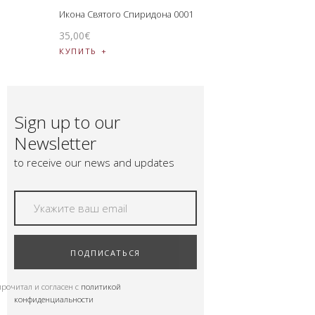
Икона Святого Спиридона 0001
35
,
00
€
КУПИТЬ
Sign up to our
Newsletter
to receive our news and updates
ПОДПИСАТЬСЯ
прочитал и согласен с
политикой
конфиденциальности