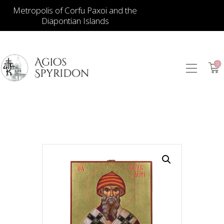
Metropolis of Corfu Paxoi and the
Diapontian Islands
0
ИКОНЫ
ЮВЕЛИРНЫЕ
ИЗДЕЛИЯ
КНИГИ
ДЛЯ ЦЕРКВИ
ИЕРАТИЧЕСКИЕ
ПРЕДМЕТЫ
СВЕЧИ
СУВЕНИРЫ ДЛЯ
ДОМА